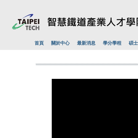
跳
到
主
要
內
容
首頁
關於中心
最新消息
學分學程
碩士
區